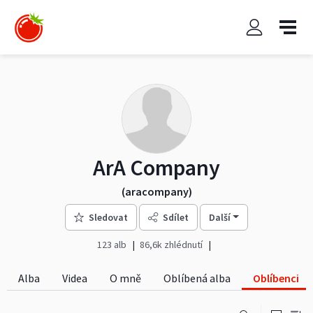
ArA Company
(aracompany)
Sledovat
Sdílet
Další
123 alb
86,6k zhlédnutí
Alba
Videa
O mně
Oblíbená alba
Oblíbenci