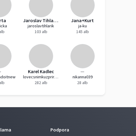
rta
Jaroslav Tihlařík
Jana+Kurt
icka
jaroslavtihlarik
ja-ku
alb
103 alb
145 alb
—
Karel Kadlec
—
mdoitnew
lovecsnimkuzprirody
nikanna039
alb
282 alb
28 alb
klama
Podpora