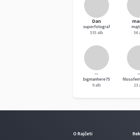
Dan
ma
superfotograf
majt
535 alb
56 
—
bigmanhere75
filosofe
9 alb
23 
O Rajčeti
Re