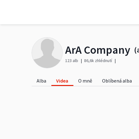
ArA Company
(
123 alb
86,6k zhlédnutí
Alba
Videa
O mně
Oblíbená alba