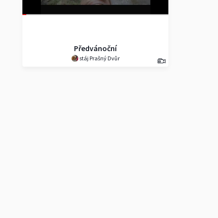
Předvánoční
stáj Prašný Dvůr